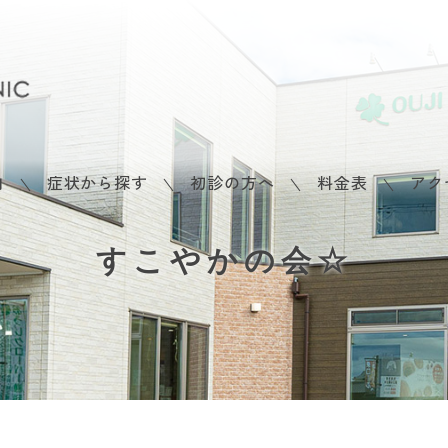
内
症状から探す
初診の方へ
料金表
アク
すこやかの会☆